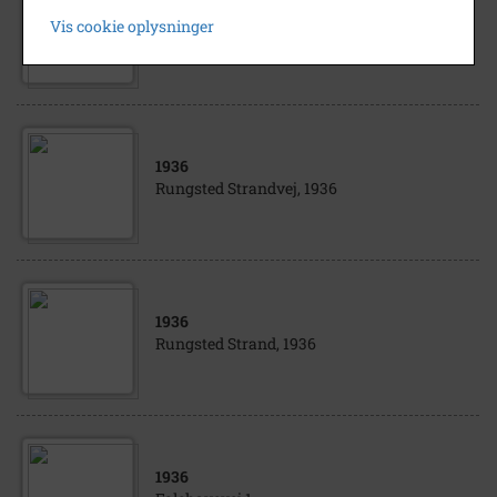
Ved bredden af Dronningedammen, th.
Vis cookie oplysninger
Selmersvej, 1936
1936
Rungsted Strandvej, 1936
1936
Rungsted Strand, 1936
1936