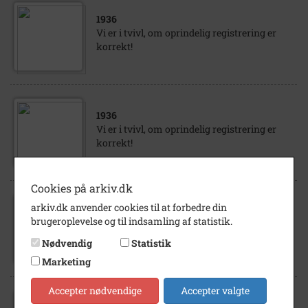
1936
Vi er i tvivl, om oprindelig registrering er
korrekt!
1936
Vi er i tvivl, om oprindelig registrering er
korrekt!
Cookies på arkiv.dk
arkiv.dk anvender cookies til at forbedre din
1936
brugeroplevelse og til indsamling af statistik.
Dronningedammen, tv. gasværket, mf. (det
høje hus) Ørbæksvej og Selmersvej, 1936
Nødvendig
Statistik
Marketing
Accepter nødvendige
Accepter valgte
1936