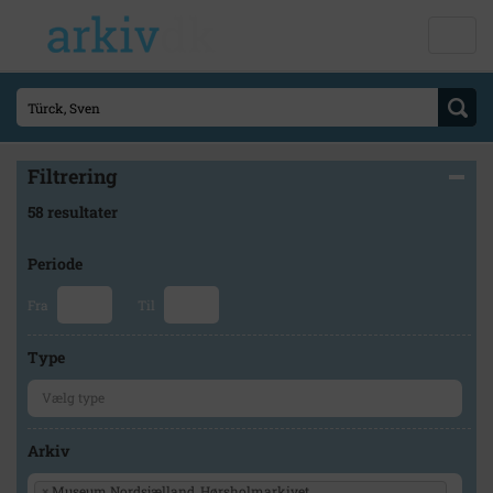
Filtrering
58 resultater
Periode
Fra
Til
Type
Arkiv
×
Museum Nordsjælland, Hørsholmarkivet