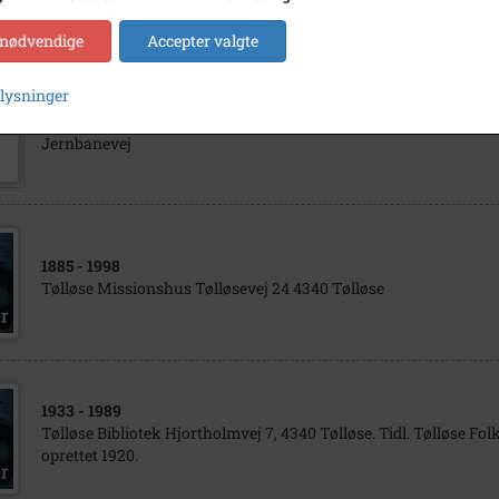
 nødvendige
Accepter valgte
plysninger
1975
- 1990
Tølløse Total-Byg / Tølløse Træ-Byg, Højvangsvej 13, på Tølløs
Jernbanevej
1885
- 1998
Tølløse Missionshus Tølløsevej 24 4340 Tølløse
1933
- 1989
Tølløse Bibliotek Hjortholmvej 7, 4340 Tølløse. Tidl. Tølløse F
oprettet 1920.