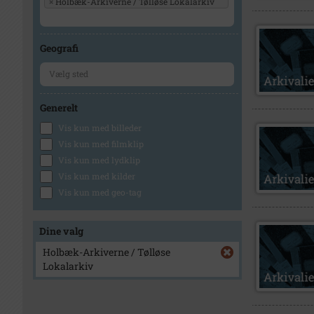
×
Holbæk-Arkiverne / Tølløse Lokalarkiv
Geografi
Generelt
Vis kun med billeder
Vis kun med filmklip
Vis kun med lydklip
Vis kun med kilder
Vis kun med geo-tag
Dine valg
Holbæk-Arkiverne / Tølløse
Lokalarkiv