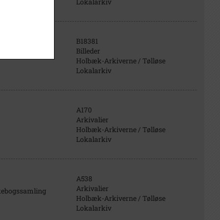
Lokalarkiv
B18381
Billeder
e Marked på
Holbæk-Arkiverne / Tølløse
Lokalarkiv
A170
Arkivalier
Holbæk-Arkiverne / Tølløse
Lokalarkiv
A538
Arkivalier
olkebogssamling
Holbæk-Arkiverne / Tølløse
Lokalarkiv