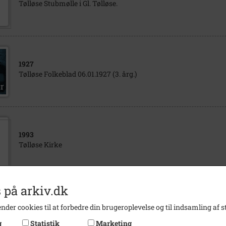
Tølløse Stubmølle i Gl. Tølløse.
1927
Tølløse Folkeblad 06.01.1927 (3. årg.)
1993
Tølløse Kirke
 på arkiv.dk
1900
- 1926
nder cookies til at forbedre din brugeroplevelse og til indsamling af st
Kopi af stregtegning af Tølløse Bageri og Tølløse Mølle i Gl. Tøll
g
Statistik
Marketing