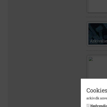
Cookies
arkiv.dk anve
Nødvendi