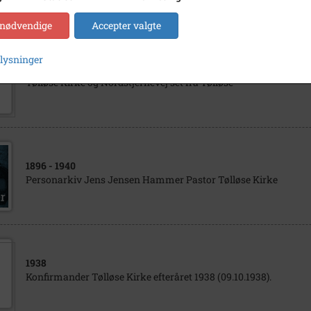
 nødvendige
Accepter valgte
plysninger
1965
- 1985
Tølløse Kirke og Nordstjernevej set fra Tølløse
1896
- 1940
Personarkiv Jens Jensen Hammer Pastor Tølløse Kirke
1938
Konfirmander Tølløse Kirke efteråret 1938 (09.10.1938).