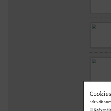
Cookies
arkiv.dk anve
Nødvendi