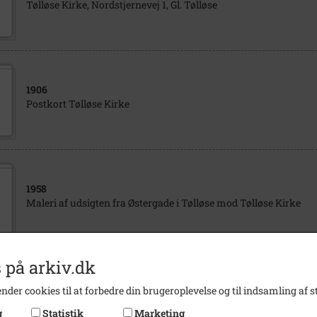
Tølløse Kirke, Nordstjernevej 1, Gl. Tølløse
1906
Postkort Tølløse Kirke
1958
Maleri af udsigten fra Østergade i Tølløse mod Tølløse Kirke
 på arkiv.dk
1989
nder cookies til at forbedre din brugeroplevelse og til indsamling af st
Tølløse Kirke set fra cykelstien mod Tølløse
g
Statistik
Marketing