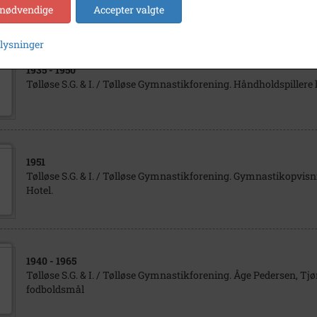
 nødvendige
Accepter valgte
plysninger
1935
- 1950
Tølløse S.G. & I. / Tølløse Gymnastikforening. Håndholdspillere 
1951
Tølløse S.G. & I. / Tølløse Gymnastikforening. Gymnastikopvisn
Hotel.
1940
- 1965
Tølløse S.G. & I. / Tølløse Gymnastikforening. Åge Pedersen, Tjør
fodboldsmål