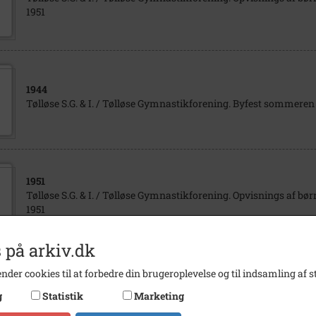
1951
1944
Tølløse S.G. & I. / Tølløse Gymnastikforening. Byfest sommeren
1951
Tølløse S.G. & I. / Tølløse Gymnastikforening. Opvisnings af bør
1951
 på arkiv.dk
nder cookies til at forbedre din brugeroplevelse og til indsamling af st
1916
- 1940
Tølløse S.G. & I. / Tølløse Gymnastikforening. Tølløse gymnast
g
Statistik
Marketing
herre.