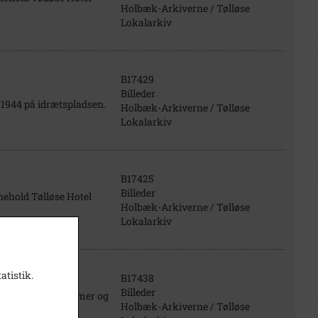
Holbæk-Arkiverne / Tølløse
Lokalarkiv
B17429
Billeder
 1944 på idrætspladsen.
Holbæk-Arkiverne / Tølløse
Lokalarkiv
B17425
Billeder
nehold Tølløse Hotel
Holbæk-Arkiverne / Tølløse
Lokalarkiv
atistik.
B17438
Billeder
er blandet hold damer og
Holbæk-Arkiverne / Tølløse