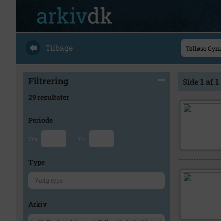
Tilbage
Filtrering
Side 1 af 1
29 resultater
Periode
Fra
Til
Type
Arkiv