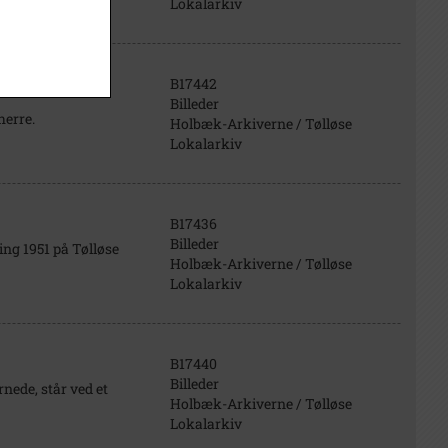
Lokalarkiv
B17442
Billeder
herre.
Holbæk-Arkiverne / Tølløse
Lokalarkiv
B17436
Billeder
ing 1951 på Tølløse
Holbæk-Arkiverne / Tølløse
Lokalarkiv
B17440
Billeder
nede, står ved et
Holbæk-Arkiverne / Tølløse
Lokalarkiv