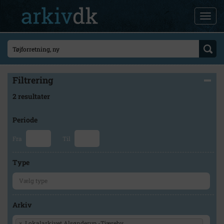
Filtrering
2 resultater
Periode
Fra
Til
Type
Arkiv
×
Lokalarkivet Alsønderup -Tjæreby