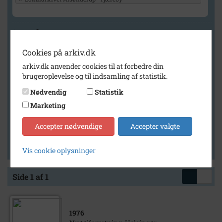
Geografi
Cookies på arkiv.dk
arkiv.dk anvender cookies til at forbedre din
Generelt
brugeroplevelse og til indsamling af statistik.
Vis kun med billeder
Nødvendig
Statistik
Vis kun med filmklip
Marketing
Vis kun med lydklip
Accepter nødvendige
Accepter valgte
Vis kun med kilder
Vis kun med geo-tag
Vis cookie oplysninger
Side 1 af 1
1976