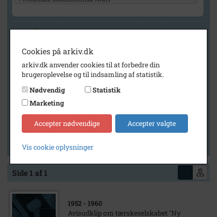
Geografi
Cookies på arkiv.dk
arkiv.dk anvender cookies til at forbedre din
Generelt
brugeroplevelse og til indsamling af statistik.
Vis kun med billeder
Nødvendig
Statistik
Vis kun med filmklip
Marketing
Vis kun med lydklip
Accepter nødvendige
Accepter valgte
Vis kun med kilder
Vis kun med geo-tag
Vis cookie oplysninger
Side 1 af 1
1952
- 1960
Avisudklip om tærskeselskabet "Ny