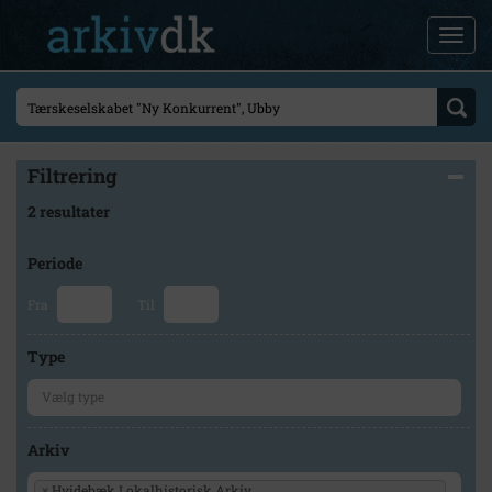
Filtrering
2 resultater
Periode
Fra
Til
Type
Arkiv
×
Hvidebæk Lokalhistorisk Arkiv