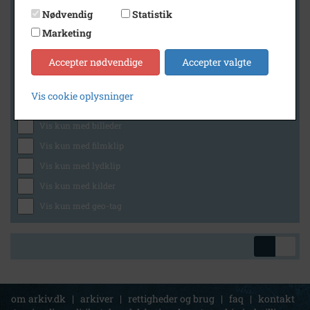
Nødvendig
Statistik
Marketing
Geografi
Accepter nødvendige
Accepter valgte
Vis cookie oplysninger
Generelt
Vis kun med billeder
Vis kun med filmklip
Vis kun med lydklip
Vis kun med kilder
Vis kun med geo-tag
om arkiv.dk
|
arkiver
|
rettigheder og brug
|
faq
|
kontakt