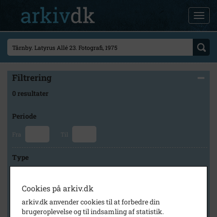
Filtrering
0 resultater
Periode
Fra
Til
Type
Cookies på arkiv.dk
Arkiv
arkiv.dk anvender cookies til at forbedre din
brugeroplevelse og til indsamling af statistik.
×
Tårnby Stads- og Lokalarkiv