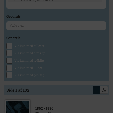
Geografi
Generelt
Vis kun med billeder
Vis kun med filmklip
Vis kun med lydklip
Vis kun med kilder
Vis kun med geo-tag
Side 1 af 102
1862
- 1986