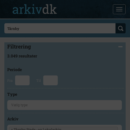
Filtrering
3.049 resultater
Periode
Fra
Til
Type
Arkiv
×
Tårnby Stads- og Lokalarkiv