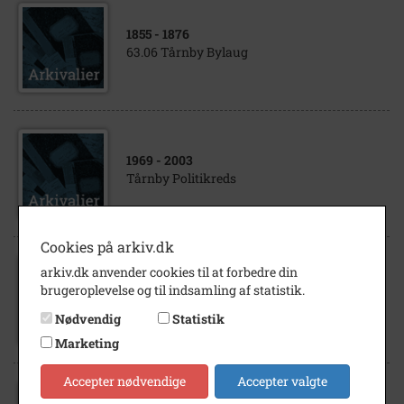
1855
- 1876
63.06 Tårnby Bylaug
1969
- 2003
Tårnby Politikreds
Cookies på arkiv.dk
arkiv.dk anvender cookies til at forbedre din
1932
- 1940
brugeroplevelse og til indsamling af statistik.
Mølleinteressentskabet i Tårnby
Nødvendig
Statistik
Marketing
Accepter nødvendige
Accepter valgte