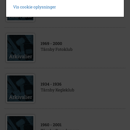
1954
- 1976
Vis cookie oplysninger
Tårnby Tekniske skole
1969
- 2000
Tårnby Fotoklub
1934
- 1936
Tårnby Kegleklub
1960
- 2001