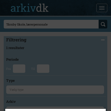
Filtrering
1 resultater
Periode
Fra
Til
Type
Arkiv
×
Tårnby Stads- og Lokalarkiv