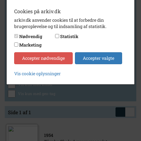
Cookies på arkiv.dk
arkiv.dk anvender cookies til at forbedre din
Geografi
brugeroplevelse og til indsamling af statistik.
Nødvendig
Statistik
Marketing
Generelt
Vis kun med billeder
Accepter nødvendige
Accepter valgte
Vis kun med filmklip
Vis cookie oplysninger
Vis kun med lydklip
Vis kun med kilder
Vis kun med geo-tag
Side 1 af 1
1954