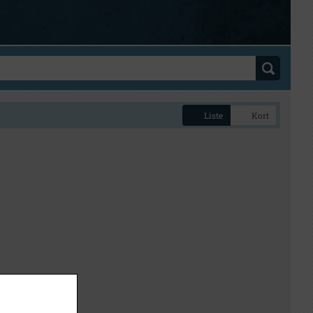
Liste
Kort