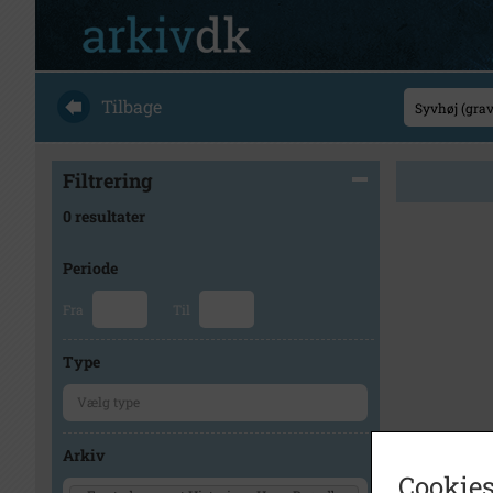
Tilbage
Filtrering
0 resultater
Periode
Fra
Til
Type
Arkiv
Cookies