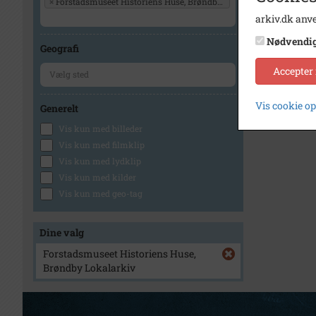
×
Forstadsmuseet Historiens Huse, Brøndby Lokalarkiv
arkiv.dk anve
Nødvendi
Geografi
Accepter
Vis cookie o
Generelt
Vis kun med billeder
Vis kun med filmklip
Vis kun med lydklip
Vis kun med kilder
Vis kun med geo-tag
Dine valg
Forstadsmuseet Historiens Huse,
Brøndby Lokalarkiv