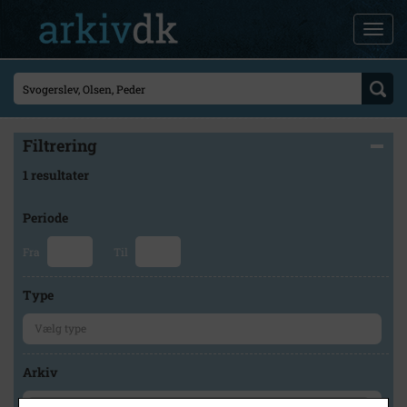
Filtrering
1 resultater
Periode
Fra
Til
Type
Arkiv
×
Frederikssund Lokalhistoriske Arkiver Jægerspris Arkiv