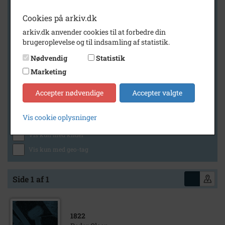
Cookies på arkiv.dk
arkiv.dk anvender cookies til at forbedre din
Geografi
brugeroplevelse og til indsamling af statistik.
Nødvendig
Statistik
Marketing
Generelt
Vis kun med billeder
Accepter nødvendige
Accepter valgte
Vis kun med filmklip
Vis cookie oplysninger
Vis kun med lydklip
Vis kun med kilder
Vis kun med geo-tag
Side 1 af 1
1822