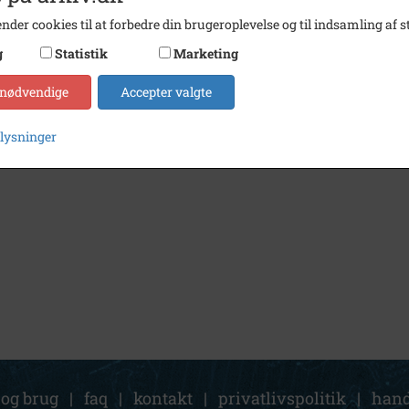
nder cookies til at forbedre din brugeroplevelse og til indsamling af st
g
Statistik
Marketing
 nødvendige
Accepter valgte
plysninger
 og brug
|
faq
|
kontakt
|
privatlivspolitik
|
hand