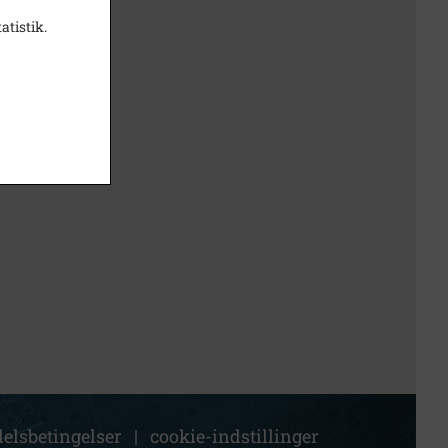
atistik.
elsbetingelser
|
cookie-indstillinger