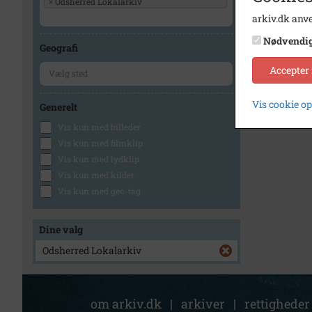
×
Odsherred Lokalarkiv
arkiv.dk anve
Nødvendi
Geografi
Accepter
Vis cookie o
Generelt
Vis kun med billeder
Vis kun med filmklip
Vis kun med lydklip
Vis kun med kilder
Vis kun med geo-tag
Dine valg
Odsherred Lokalarkiv
om arkiv.dk
|
arkiver
|
rettigheder