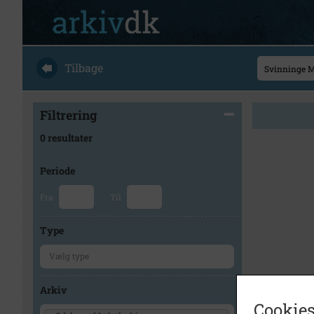
Tilbage
Filtrering
0 resultater
Periode
Fra
Til
Type
Arkiv
Cookies