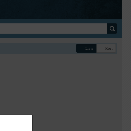
Liste
Kort