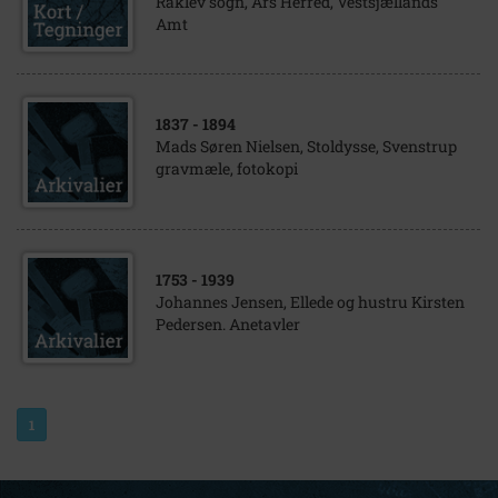
Raklev sogn, Ars Herred, Vestsjællands
Amt
1837
- 1894
Mads Søren Nielsen, Stoldysse, Svenstrup
gravmæle, fotokopi
1753
- 1939
Johannes Jensen, Ellede og hustru Kirsten
Pedersen. Anetavler
1