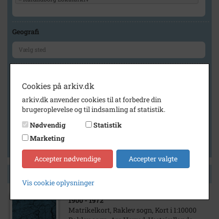
Geografi
Generelt
Cookies på arkiv.dk
Vis kun med billeder
arkiv.dk anvender cookies til at forbedre din
Vis kun med filmklip
brugeroplevelse og til indsamling af statistik.
Vis kun med lydklip
Nødvendig
Statistik
Vis kun med kilder
Marketing
Vis kun med geo-tag
Accepter nødvendige
Accepter valgte
Side 1 af 1
Vis cookie oplysninger
1900
- 1972
Matrikelkort, Raklev sogn, Kort i 1:10000