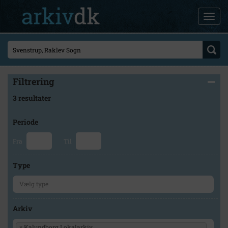
Filtrering
3 resultater
Periode
Fra
Til
Type
Arkiv
×
Kalundborg Lokalarkiv