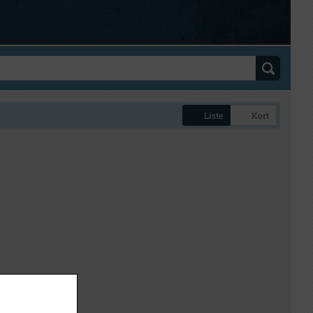
Liste
Kort