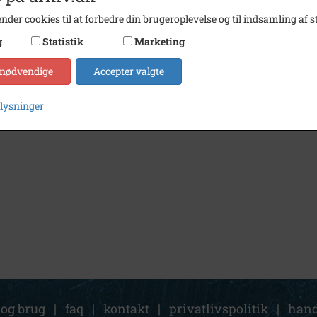
nder cookies til at forbedre din brugeroplevelse og til indsamling af st
g
Statistik
Marketing
 nødvendige
Accepter valgte
plysninger
 og brug
|
faq
|
kontakt
|
privatlivspolitik
|
hand