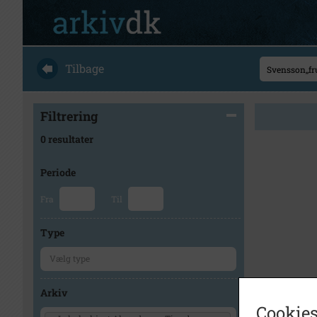
Tilbage
Filtrering
0 resultater
Periode
Fra
Til
Type
Arkiv
Cookies