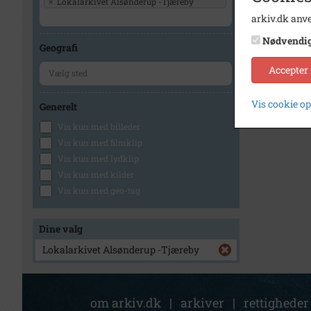
×
Lokalarkivet Alsønderup -Tjæreby
arkiv.dk anve
Nødvendi
Geografi
Accepter
Vis cookie o
Generelt
Vis kun med billeder
Vis kun med filmklip
Vis kun med lydklip
Vis kun med kilder
Vis kun med geo-tag
Dine valg
Lokalarkivet Alsønderup -Tjæreby
om arkiv.dk
|
arkiver
|
rettigheder