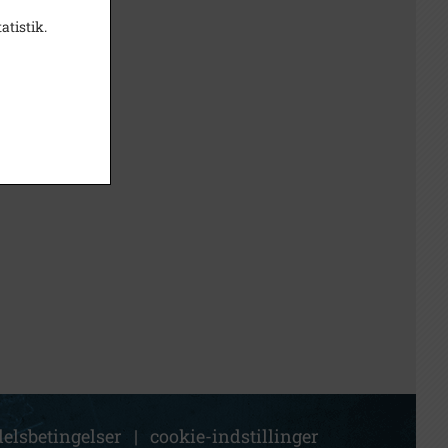
atistik.
elsbetingelser
|
cookie-indstillinger