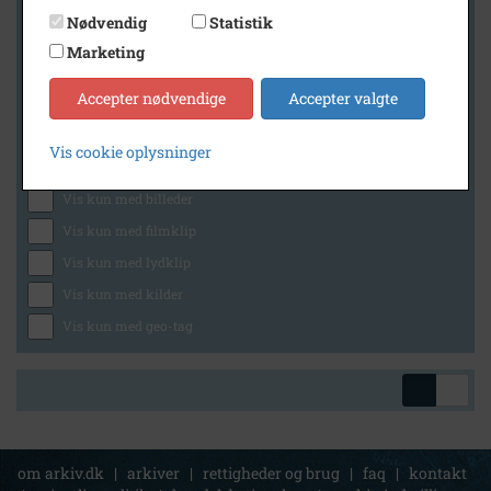
Nødvendig
Statistik
Marketing
Geografi
Accepter nødvendige
Accepter valgte
Vis cookie oplysninger
Generelt
Vis kun med billeder
Vis kun med filmklip
Vis kun med lydklip
Vis kun med kilder
Vis kun med geo-tag
om arkiv.dk
|
arkiver
|
rettigheder og brug
|
faq
|
kontakt