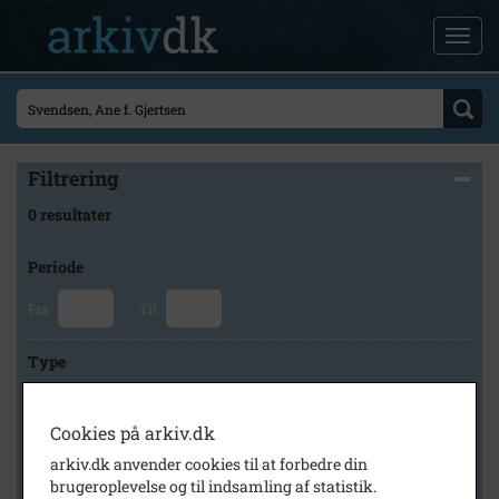
Filtrering
0 resultater
Periode
Fra
Til
Type
Cookies på arkiv.dk
Arkiv
arkiv.dk anvender cookies til at forbedre din
brugeroplevelse og til indsamling af statistik.
×
Tårnby Stads- og Lokalarkiv