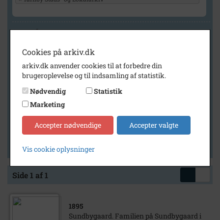
Geografi
Cookies på arkiv.dk
arkiv.dk anvender cookies til at forbedre din
Generelt
brugeroplevelse og til indsamling af statistik.
Vis kun med billeder
Nødvendig
Statistik
Vis kun med filmklip
Marketing
Vis kun med lydklip
Accepter nødvendige
Accepter valgte
Vis kun med kilder
Vis kun med geo-tag
Vis cookie oplysninger
Side 1 af 1
1895
Sundbygaard. Familien på Sundbygaard i