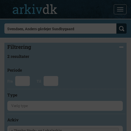
Filtrering
2 resultater
Periode
Fra
Til
Type
Arkiv
×
Tårnby Stads- og Lokalarkiv