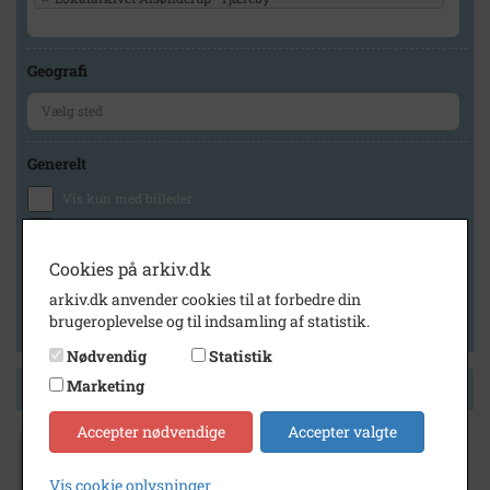
Geografi
Generelt
Vis kun med billeder
Vis kun med filmklip
Vis kun med lydklip
Cookies på arkiv.dk
Vis kun med kilder
arkiv.dk anvender cookies til at forbedre din
brugeroplevelse og til indsamling af statistik.
Vis kun med geo-tag
Nødvendig
Statistik
Marketing
Side 1 af 1
Accepter nødvendige
Accepter valgte
1979
Svendsen og Søn møbler jubilæum. Anerne
Vis cookie oplysninger