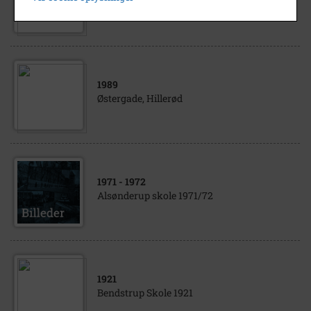
i glas og ramme samt facade, Hillerød.
1989
Østergade, Hillerød
1971
- 1972
Alsønderup skole 1971/72
1921
Bendstrup Skole 1921