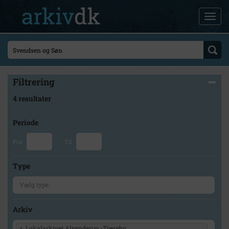
Filtrering
4 resultater
Periode
Fra
Til
Type
Arkiv
×
Lokalarkivet Alsønderup -Tjæreby