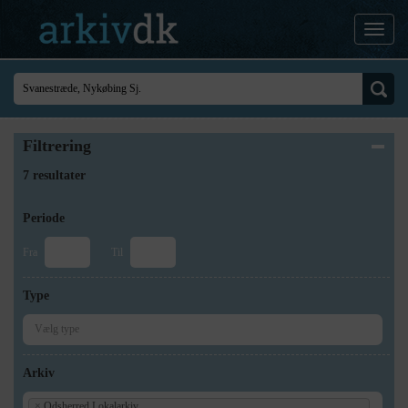
Filtrering
7 resultater
Periode
Fra
Til
Type
Arkiv
×
Odsherred Lokalarkiv