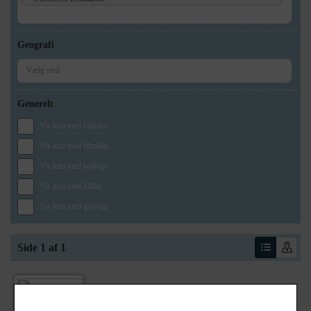
Geografi
Generelt
Vis kun med billeder
Vis kun med filmklip
Vis kun med lydklip
Vis kun med kilder
Vis kun med geo-tag
Side 1 af 1
1920
- 1930