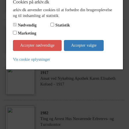
Bagstræde, Nykøbing Sj. - 1920'erne
Cookies på arkiv.dk
arkiv.dk anvender cookies til at forbedre din brugeroplevelse
og til indsamling af statistik.
Nødvendig
Statistik
Marketing
1970
- 1980
4 motiver fra Nykøbing
Accepter nødvendige
Accepter valgte
Vis cookie oplysninger
1917
Ansat ved Nykøbing Apothek Karen Elisabeth
Kofoed - 1917
1982
Ting og Arrest Hus Nuværende Erhvervs- og
Turistkontor