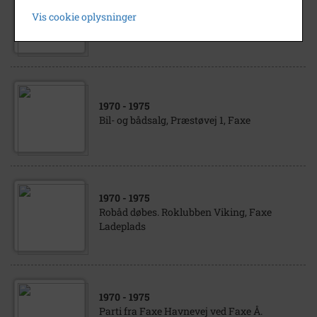
Rejsegilde på plejehjemmet Søndervang,
Vis cookie oplysninger
Rådhusvej , Faxe
1970
- 1975
Bil- og bådsalg, Præstøvej 1, Faxe
1970
- 1975
Robåd døbes. Roklubben Viking, Faxe
Ladeplads
1970
- 1975
Parti fra Faxe Havnevej ved Faxe Å.