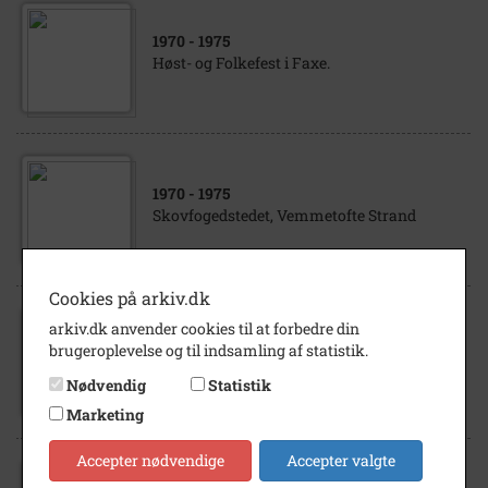
1970
- 1975
Høst- og Folkefest i Faxe.
1970
- 1975
Skovfogedstedet, Vemmetofte Strand
Cookies på arkiv.dk
arkiv.dk anvender cookies til at forbedre din
1970
- 1975
brugeroplevelse og til indsamling af statistik.
Faxe Bryggeri
Nødvendig
Statistik
Marketing
Accepter nødvendige
Accepter valgte
1970
- 1975