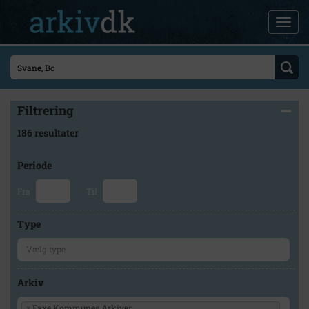
Filtrering
186 resultater
Periode
Fra
Til
Type
Arkiv
×
Faxe Kommunes Arkiver