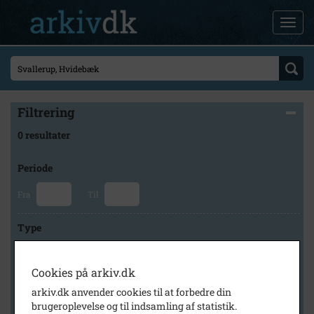
Filtrering
0 resultater
Periode
Fra
Til
Type
Cookies på arkiv.dk
Arkiv
arkiv.dk anvender cookies til at forbedre din
brugeroplevelse og til indsamling af statistik.
×
Kalundborg Lokalarkiv