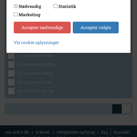
Nødvendig
Statistik
Marketing
Geografi
Accepter nødvendige
Accepter valgte
Vis cookie oplysninger
Generelt
Vis kun med billeder
Vis kun med filmklip
Vis kun med lydklip
Vis kun med kilder
Vis kun med geo-tag
om arkiv.dk
|
arkiver
|
rettigheder og brug
|
faq
|
kontakt