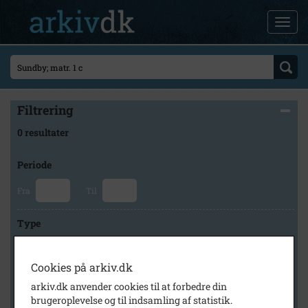
Filtrering
0 resultater
Periode
Fra
Til
Type
Cookies på arkiv.dk
Arkiv
arkiv.dk anvender cookies til at forbedre din
brugeroplevelse og til indsamling af statistik.
×
Toreby Sogns Arkiv