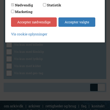
Nødvendig
Statistik
Marketing
Geografi
Accepter nødvendige
Accepter valgte
Vis cookie oplysninger
Generelt
Vis kun med billeder
Vis kun med filmklip
Vis kun med lydklip
Vis kun med kilder
Vis kun med geo-tag
om arkiv.dk
|
arkiver
|
rettigheder og brug
|
faq
|
kontakt