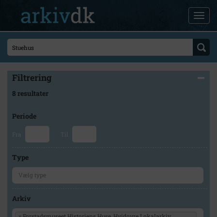
Filtrering
8 resultater
Periode
Fra
Til
Type
Arkiv
×
Forstadsmuseet Historiens Huse, Hvidovre Lokalarkiv