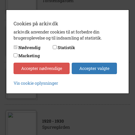
Torstensgården
Cookies på arkiv.dk
arkiv.dk anvender cookies til at forbedre din
1930
- 1940
brugeroplevelse og til indsamling af statistik.
Dybenskær
Nødvendig
Statistik
Marketing
Accepter nødvendige
Accepter valgte
1895
- 1905
Vis cookie oplysninger
Dybenskær
1920
- 1930
Spurvegården