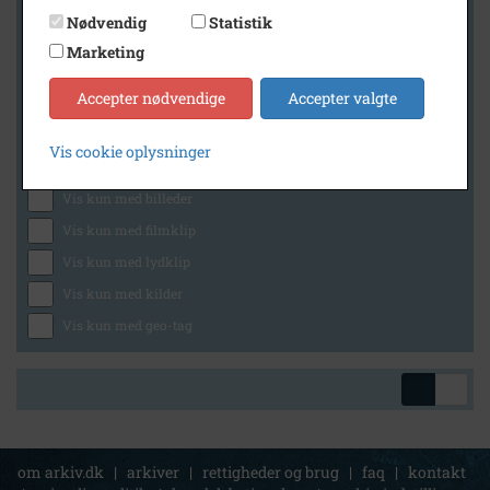
Nødvendig
Statistik
Marketing
Geografi
Accepter nødvendige
Accepter valgte
Vis cookie oplysninger
Generelt
Vis kun med billeder
Vis kun med filmklip
Vis kun med lydklip
Vis kun med kilder
Vis kun med geo-tag
om arkiv.dk
|
arkiver
|
rettigheder og brug
|
faq
|
kontakt