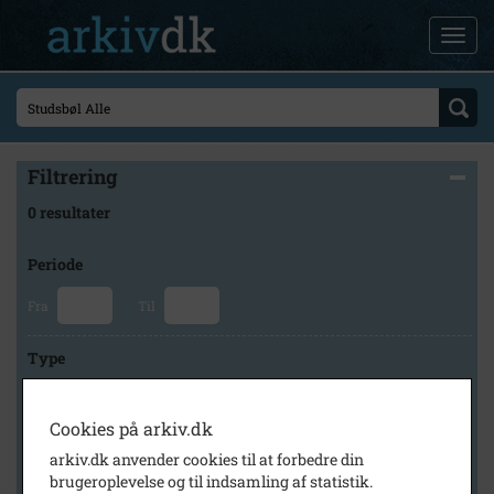
Filtrering
0 resultater
Periode
Fra
Til
Type
Cookies på arkiv.dk
Arkiv
arkiv.dk anvender cookies til at forbedre din
brugeroplevelse og til indsamling af statistik.
×
Tårnby Stads- og Lokalarkiv