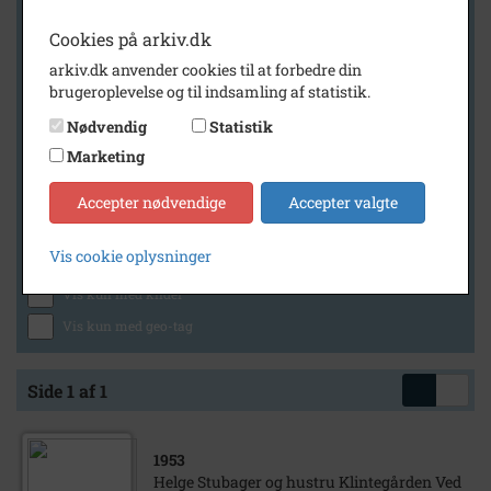
Cookies på arkiv.dk
arkiv.dk anvender cookies til at forbedre din
Geografi
brugeroplevelse og til indsamling af statistik.
Nødvendig
Statistik
Marketing
Generelt
Vis kun med billeder
Accepter nødvendige
Accepter valgte
Vis kun med filmklip
Vis cookie oplysninger
Vis kun med lydklip
Vis kun med kilder
Vis kun med geo-tag
Side 1 af 1
1953
Helge Stubager og hustru Klintegården Ved