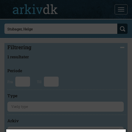
Filtrering
1 resultater
Periode
Fra
Til
Type
Arkiv
×
Lokalhistorisk Arkiv for Korsør og Omegn