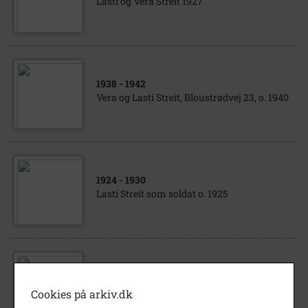
Lasti og Vera Streit 1927
1938
- 1942
Vera og Lasti Streit, Bloustrødvej 23, o. 1940
1924
- 1930
Lasti Streit som soldat o. 1925
1940
- 1960
Lasti Streit.
Cookies på arkiv.dk