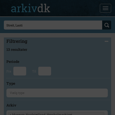
Filtrering
13 resultater
Periode
Fra
Til
Type
Arkiv
×
Museum Nordsjælland, Hørsholmarkivet