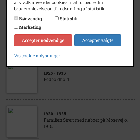
arkiv.dk anvender cookies til at forbedre din
brugeroplevelse og til indsamling af statistik.
Nødvendig
Statistik
Marketing
1933
- 1934
Birgit Streit ca. 1933
Accepter nødvendige
Accepter valgte
Vis cookie oplysninger
1925
- 1935
Fodboldhold
1920
- 1925
Familien Streit med naboer på Mosevej o.
1915.