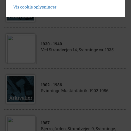
Christen Christensen, Strandvejen 3,
Vis cookie oplysninger
Svinninge, personoplysninger 1944-1905
1930
- 1940
Ved Strandvejen 14, Svinninge ca. 1935
1902
- 1986
Svinninge Maskinfabrik, 1902-1986
1987
Bjerregården, Strandvejen 9, Svinninge,