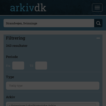
Filtrering
343 resultater
Periode
Fra
Til
Type
Arkiv
×
Svinninge Lokalhistoriske Arkiv