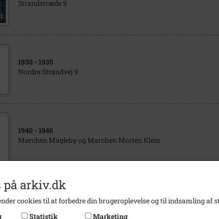
Strandstræde 9
1930
- 1935
Nordre Strandvej 9
1940
- 1946
Marchen Magleby og Marchen Morten Klein
 på arkiv.dk
1910
- 1930
nder cookies til at forbedre din brugeroplevelse og til indsamling af st
Strandstræde 20 (?)
g
Statistik
Marketing