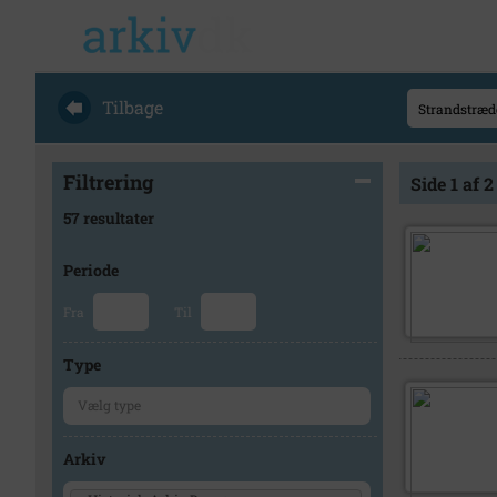
Tilbage
Filtrering
Side 1 af 2
57 resultater
Periode
Fra
Til
Type
Arkiv