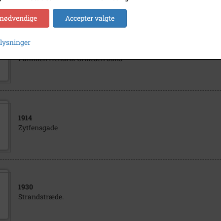
 nødvendige
Accepter valgte
plysninger
1929
Familien Hendrik Crillesen Jans
1914
Zytfensgade
1930
Strandstræde.