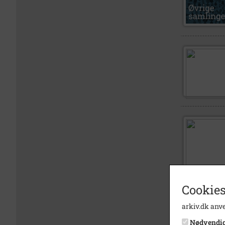
Cookies
arkiv.dk anve
Nødvendi