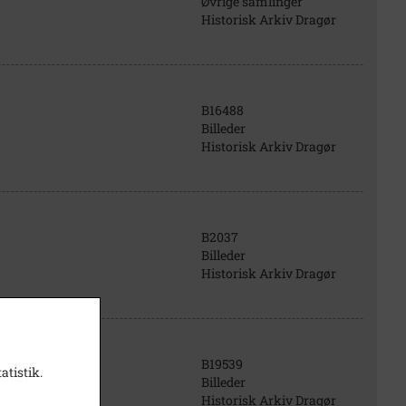
Øvrige samlinger
Historisk Arkiv Dragør
B16488
Billeder
Historisk Arkiv Dragør
B2037
Billeder
Historisk Arkiv Dragør
B19539
atistik.
Billeder
Historisk Arkiv Dragør