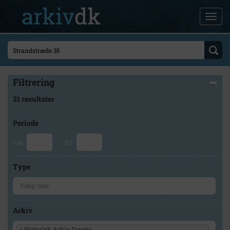
Filtrering
31 resultater
Periode
Fra
Til
Type
Arkiv
×
Historisk Arkiv Dragør