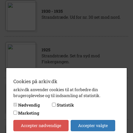
1930
- 1935
Strandstræde. Ud for nr. 30 set mod nord.
1925
Strandstræde. Set fra syd mod
Fiskergangen.
Cookies på arkiv.dk
arkiv.dk anvender cookies til at forbedre din
1948
brugeroplevelse og til indsamling af statistik.
Strandstræde set mod nord fra
Bymandsgade.
Nødvendig
Statistik
Marketing
Accepter nødvendige
Accepter valgte
1945