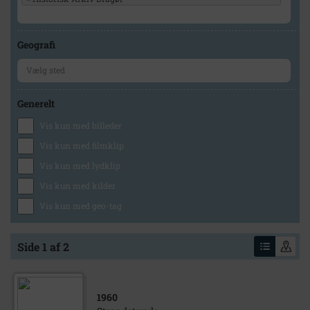
Geografi
Generelt
Vis kun med billeder
Vis kun med filmklip
Vis kun med lydklip
Vis kun med kilder
Vis kun med geo-tag
Side 1 af 2
1960