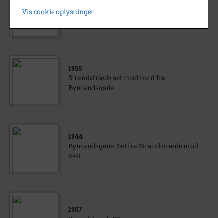
Strandstræde set mod nord fra
Vis cookie oplysninger
Bymandsgade.
1955
Strandstræde set mod nord fra
Bymandsgade
1944
Bymandsgade. Set fra Strandstræde mod
vest.
1957