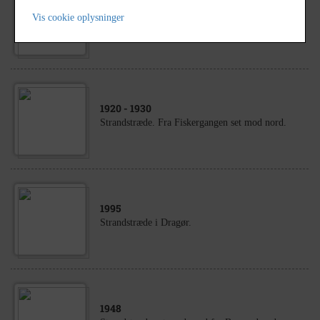
1944
Vis cookie oplysninger
Strandstræde. Set fra Fiskergangen mod syd.
1920
- 1930
Strandstræde. Fra Fiskergangen set mod nord.
1995
Strandstræde i Dragør.
1948