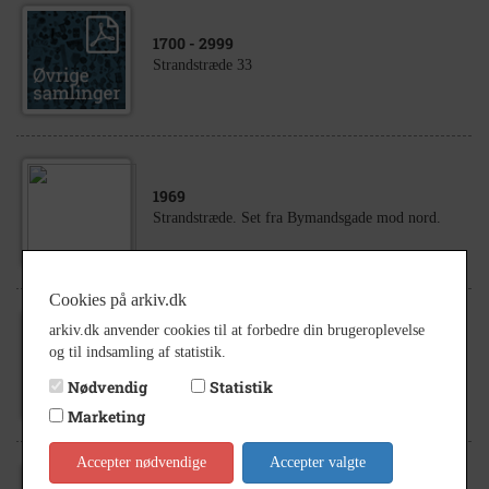
1700
- 2999
Strandstræde 33
1969
Strandstræde. Set fra Bymandsgade mod nord.
Cookies på arkiv.dk
arkiv.dk anvender cookies til at forbedre din brugeroplevelse
1930
- 1935
og til indsamling af statistik.
Strandstræde. Ud for nr. 30 set mod nord.
Nødvendig
Statistik
Marketing
Accepter nødvendige
Accepter valgte