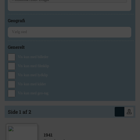
Geografi
Generelt
Vis kun med billeder
Vis kun med filmklip
Vis kun med lydklip
Vis kun med kilder
Vis kun med geo-tag
Side 1 af 2
1941