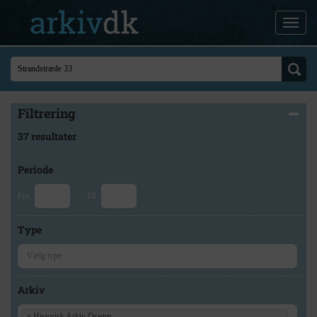
Filtrering
37 resultater
Periode
Fra
Til
Type
Arkiv
×
Historisk Arkiv Dragør