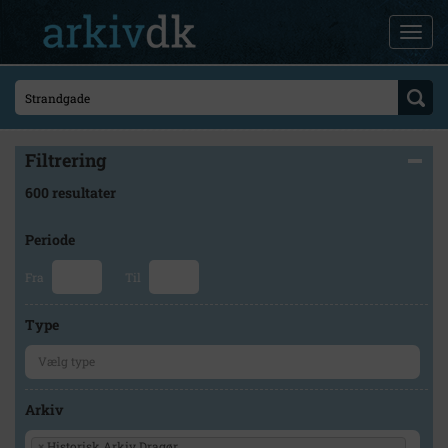
Filtrering
600 resultater
Periode
Fra
Til
Type
Arkiv
×
Historisk Arkiv Dragør