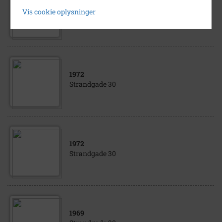
1975
- 1980
Vis cookie oplysninger
Strandgade 25
1972
Strandgade 30
1972
Strandgade 30
1969