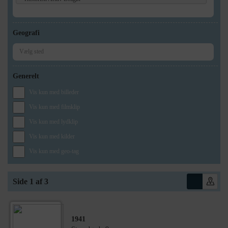
Geografi
Generelt
Vis kun med billeder
Vis kun med filmklip
Vis kun med lydklip
Vis kun med kilder
Vis kun med geo-tag
Side 1 af 3
1941