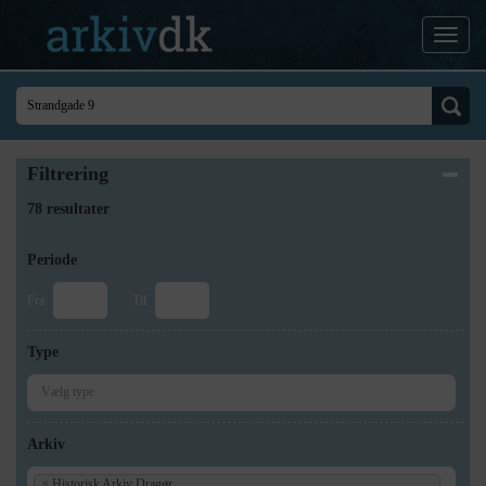
Filtrering
78 resultater
Periode
Fra
Til
Type
Arkiv
×
Historisk Arkiv Dragør