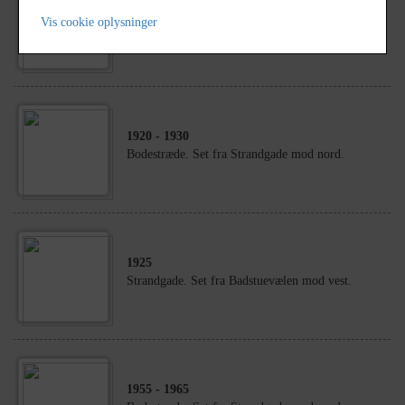
1940
Vis cookie oplysninger
Strandgade 10
1920
- 1930
Bodestræde. Set fra Strandgade mod nord.
1925
Strandgade. Set fra Badstuevælen mod vest.
1955
- 1965