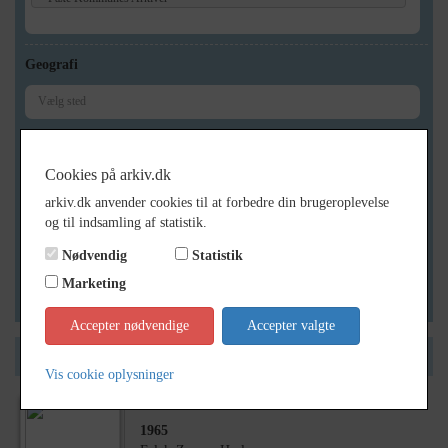
Geografi
Generelt
Cookies på arkiv.dk
Vis kun med billeder
arkiv.dk anvender cookies til at forbedre din brugeroplevelse
Vis kun med filmklip
og til indsamling af statistik.
Vis kun med lydklip
Nødvendig
Statistik
Vis kun med kilder
Marketing
Vis kun med geo-tag
Accepter nødvendige
Accepter valgte
Side 1 af 1
Vis cookie oplysninger
1965