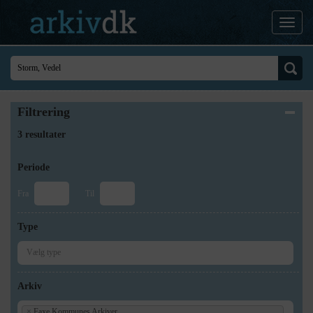
Filtrering
3 resultater
Periode
Fra
Til
Type
Arkiv
×
Faxe Kommunes Arkiver