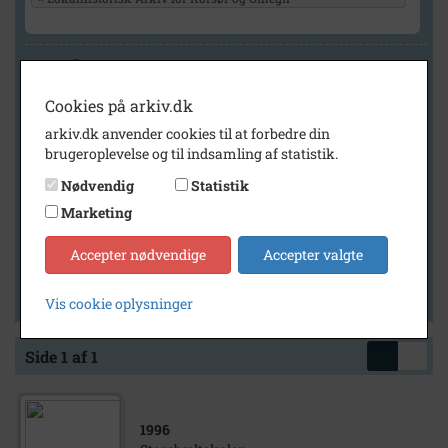
Geografi
Cookies på arkiv.dk
arkiv.dk anvender cookies til at forbedre din
Generelt
brugeroplevelse og til indsamling af statistik.
Vis kun med billeder
Nødvendig
Statistik
Vis kun med filmklip
Marketing
Vis kun med lydklip
Accepter nødvendige
Accepter valgte
Vis kun med kilder
Vis kun med geo-tag
Vis cookie oplysninger
Side 1 af 1
1996