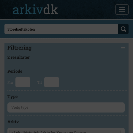
Filtrering
2 resultater
Periode
Fra
Til
Type
Arkiv
×
Lokalhistorisk Arkiv for Korsør og Omegn