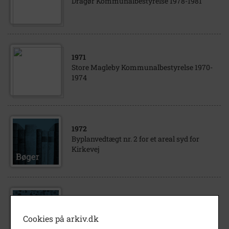
Dragør Kommunalbestyrelse 1978-1981
1971
Store Magleby Kommunalbestyrelse 1970-
1974
1972
Byplanvedtægt nr. 2 for et areal syd for
Kirkevej
1840
- 1974
Store Magleby Kommunalbestyrelse
Cookies på arkiv.dk