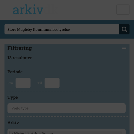
Filtrering
13 resultater
Periode
Fra
Til
Type
Arkiv
×
Historisk Arkiv Dragør