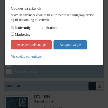
Cookies på arkiv.dk
arkiv.dk anvender cookies til at forbedre din brugeroplevelse
Geografi
og til indsamling af statistik.
Nødvendig
Statistik
Marketing
Generelt
Vis kun med billeder
Accepter nødvendige
Accepter valgte
Vis kun med filmklip
Vis cookie oplysninger
Vis kun med lydklip
Vis kun med kilder
Vis kun med geo-tag
Side 1 af 1
1973
- 1992
Brødeskov Jul.