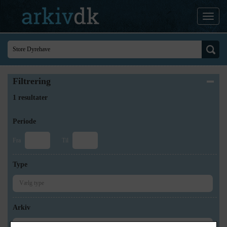
Filtrering
1 resultater
Periode
Fra
Til
Type
Arkiv
×
Brødeskov Lokalhistoriske Forening