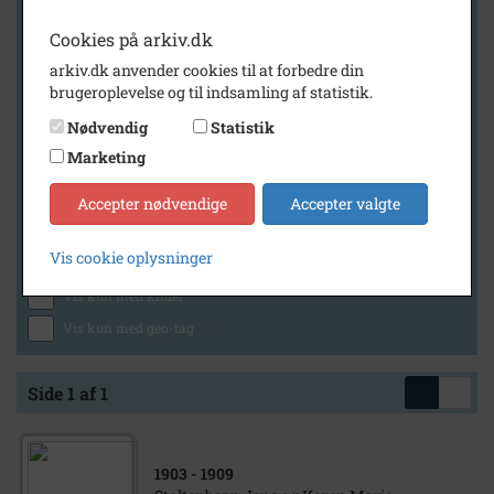
Cookies på arkiv.dk
arkiv.dk anvender cookies til at forbedre din
Geografi
brugeroplevelse og til indsamling af statistik.
Nødvendig
Statistik
Marketing
Generelt
Vis kun med billeder
Accepter nødvendige
Accepter valgte
Vis kun med filmklip
Vis cookie oplysninger
Vis kun med lydklip
Vis kun med kilder
Vis kun med geo-tag
Side 1 af 1
1903
- 1909