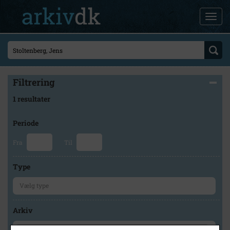
Filtrering
1 resultater
Periode
Fra
Til
Type
Arkiv
×
Hvidebæk Lokalhistorisk Arkiv