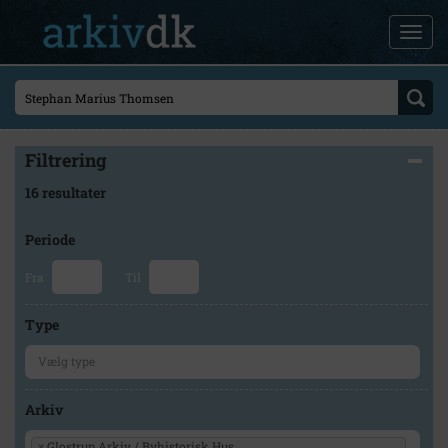
Filtrering
16 resultater
Periode
Fra
Til
Type
Arkiv
×
Glostrup Arkiv / Byhistorisk Hus