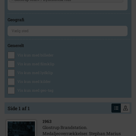
Geografi
Generelt
Vis kun med billeder
Vis kun med filmklip
Vis kun med lydklip
Vis kun med kilder
Vis kun med geo-tag
Side 1 af 1
1963
Glostrup Brandstation.
Medaljeoverrækkelser. Stephan Marius