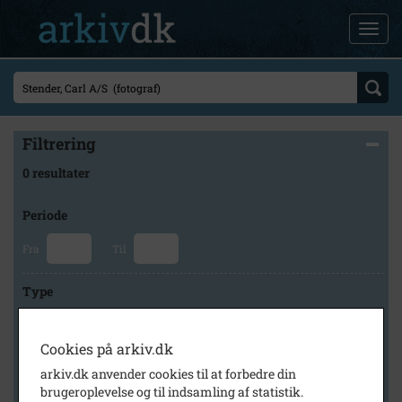
Filtrering
0 resultater
Periode
Fra
Til
Type
Cookies på arkiv.dk
Arkiv
arkiv.dk anvender cookies til at forbedre din
brugeroplevelse og til indsamling af statistik.
×
Herlev Kommunes Lokalarkiv