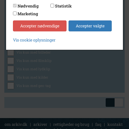
Nødvendig
Statistik
Marketing
Geografi
Accepter nødvendige
Accepter valgte
Vis cookie oplysninger
Generelt
Vis kun med billeder
Vis kun med filmklip
Vis kun med lydklip
Vis kun med kilder
Vis kun med geo-tag
om arkiv.dk
|
arkiver
|
rettigheder og brug
|
faq
|
kontakt