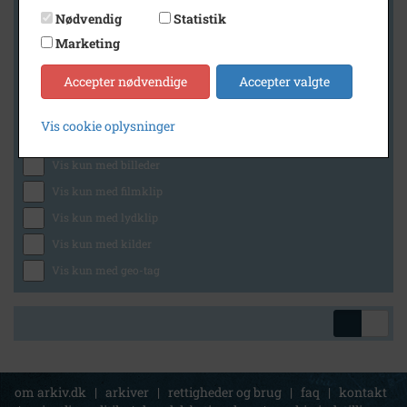
Nødvendig
Statistik
Marketing
Geografi
Accepter nødvendige
Accepter valgte
Vis cookie oplysninger
Generelt
Vis kun med billeder
Vis kun med filmklip
Vis kun med lydklip
Vis kun med kilder
Vis kun med geo-tag
om arkiv.dk
|
arkiver
|
rettigheder og brug
|
faq
|
kontakt