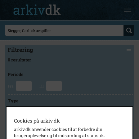
Filtrering
0 resultater
Periode
Fra
Til
Type
Cookies på arkiv.dk
Arkiv
arkiv.dk anvender cookies til at forbedre din
brugeroplevelse og til indsamling af statistik.
×
Lokalarkivet Alsønderup -Tjæreby