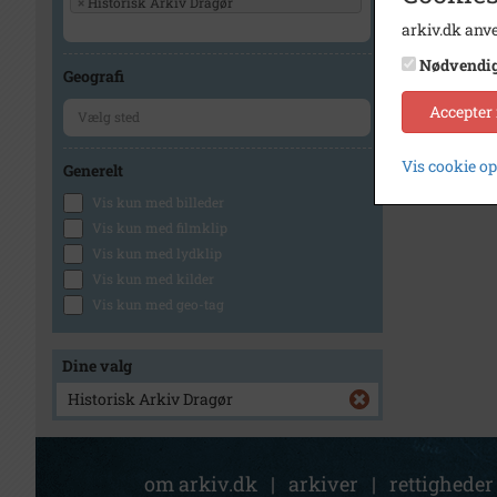
×
Historisk Arkiv Dragør
arkiv.dk anve
Nødvendi
Geografi
Accepter
Vis cookie o
Generelt
Vis kun med billeder
Vis kun med filmklip
Vis kun med lydklip
Vis kun med kilder
Vis kun med geo-tag
Dine valg
Historisk Arkiv Dragør
om arkiv.dk
|
arkiver
|
rettigheder