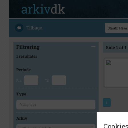
Tilbage
Filtrering
Side 1 af 1
1 resultater
Periode
Fra
Til
Type
1
Arkiv
Cookies