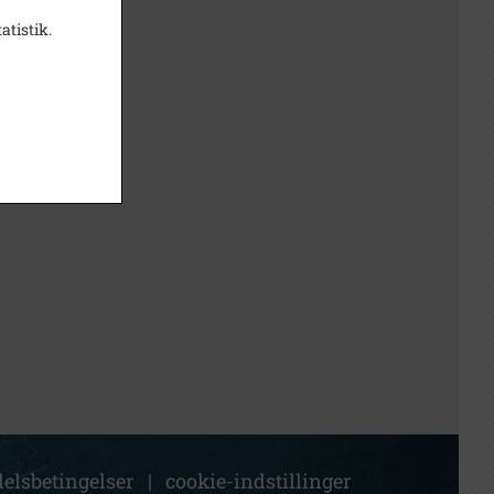
atistik.
elsbetingelser
|
cookie-indstillinger