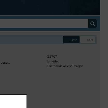
Liste
Kort
B2767
Billeder
eppesen
Historisk Arkiv Dragør