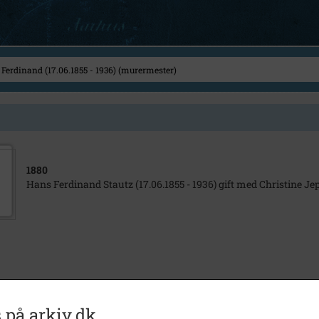
1880
Hans Ferdinand Stautz (17.06.1855 - 1936) gift med Christine J
 på arkiv.dk