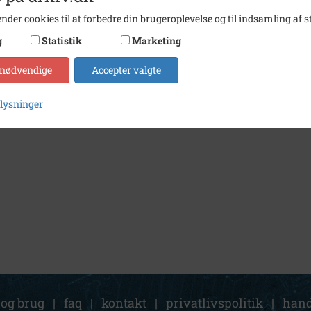
nder cookies til at forbedre din brugeroplevelse og til indsamling af st
g
Statistik
Marketing
 nødvendige
Accepter valgte
plysninger
 og brug
|
faq
|
kontakt
|
privatlivspolitik
|
hand