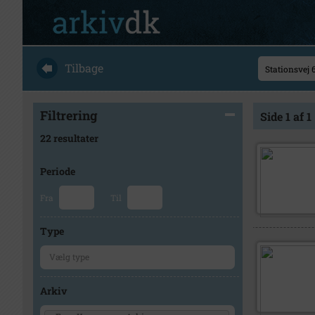
Tilbage
Filtrering
Side 1 af 1
22 resultater
Periode
Fra
Til
Type
Arkiv