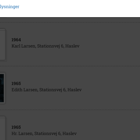
Stationsvej, Haslev 1925-30 og 2015 collage
plysninger
1964
Karl Larsen, Stationsvej 6, Haslev
1965
Edith Larsen, Stationsvej 6, Haslev
1965
Hr. Larsen, Stationsvej 6, Haslev