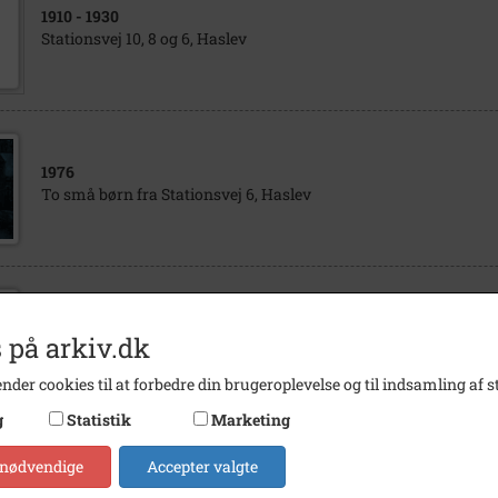
1910
- 1930
Stationsvej 10, 8 og 6, Haslev
1976
To små børn fra Stationsvej 6, Haslev
2015
 på arkiv.dk
Stationsvej 6, Haslev
nder cookies til at forbedre din brugeroplevelse og til indsamling af st
g
Statistik
Marketing
 nødvendige
Accepter valgte
1925
- 2015