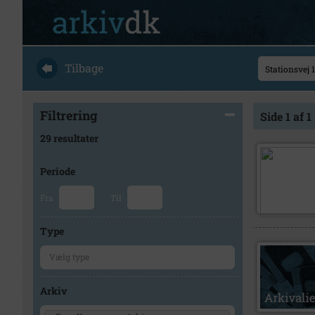
Tilbage
Filtrering
Side 1 af 1
29 resultater
Periode
Fra
Til
Type
Arkiv