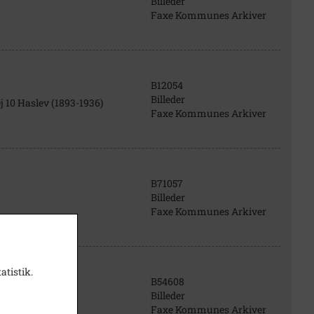
Billeder
Faxe Kommunes Arkiver
B12054
Billeder
 10 Haslev (1893-1936)
Faxe Kommunes Arkiver
B71057
Billeder
Faxe Kommunes Arkiver
atistik.
B54608
Billeder
Faxe Kommunes Arkiver