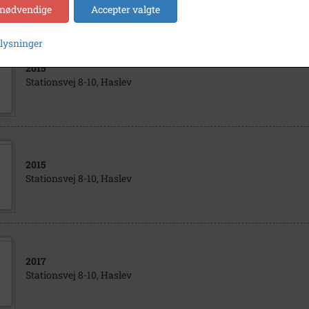
 nødvendige
Accepter valgte
plysninger
2015
Stationsvej 8-10, Haslev
2015
Stationsvej 8-10, Haslev
2017
Stationsvej 8-10, Haslev