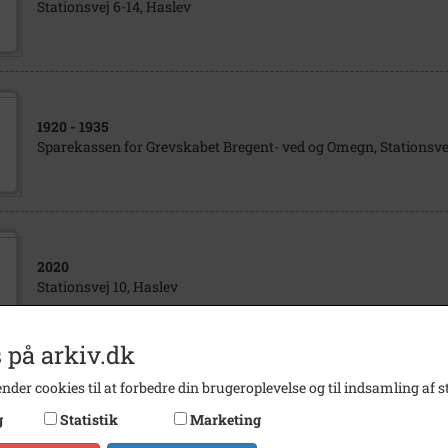
Stationsvej 6-14, Haslev
1920
- 1935
Sparekassen for Grevskabet Bregent- ved og Omegn, Stationsvej
2020
Stationsvej 10, Haslev
 på arkiv.dk
nder cookies til at forbedre din brugeroplevelse og til indsamling af st
2015
g
Statistik
Marketing
Stationsvej 8-10, Haslev