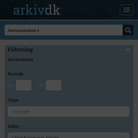
Filtrering
44 resultater
Periode
Fra
Til
Type
Arkiv
×
Faxe Kommunes Arkiver