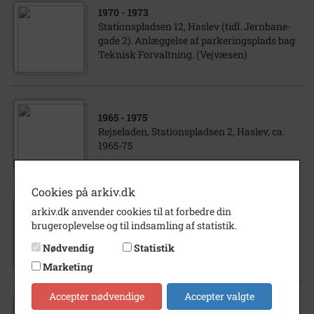
1970
- 1973
Stationspladsen 12, Haslev (tidl. Jernbane-
gade 2). Anlæggelse af parkeringsplads bag
Teknisk Forvaltning. (Vejvæsen)
1965
- 1975
Rejseladen, Stationspladsen 2, Haslev, ca.
1965-75
Cookies på arkiv.dk
1986
arkiv.dk anvender cookies til at forbedre din
Stationspladsen, Haslev .1986 Set fra
brugeroplevelse og til indsamling af statistik.
venstre mod højre: 1. Haslev Station,
Nødvendig
Statistik
Stationspladsen 1 2. Haslev postkontor, på...
Marketing
Accepter nødvendige
Accepter valgte
1981