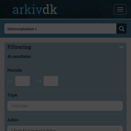
Filtrering
41 resultater
Periode
Fra
Til
Type
Arkiv
×
Faxe Kommunes Arkiver