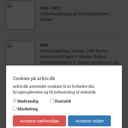
1963
- 1973
Juleudsmykning på Stationspladsen i
Haslev
1986
Stationspladsen, Haslev .1986 Set fra
venstre mod højre: 1. Haslev Station,
Stationspladsen 1 2. Haslev postkontor, på...
Cookies på arkiv.dk
arkiv.dk anvender cookies til at forbedre din
1976
brugeroplevelse og til indsamling af statistik.
Lille babydreng fra Stationspladsen 1,
Haslev
Nødvendig
Statistik
Marketing
Accepter nødvendige
Accepter valgte
1981