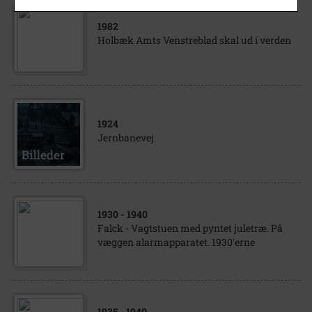
1982
Holbæk Amts Venstreblad skal ud i verden
1924
Jernbanevej
1930
- 1940
Falck - Vagtstuen med pyntet juletræ. På
væggen alarmapparatet. 1930'erne
1935
- 1940