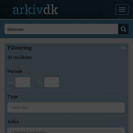
Filtrering
23 resultater
Periode
Fra
Til
Type
Arkiv
×
Holbæk Stadsarkiv