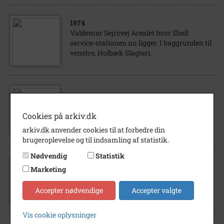
1974
Valdemar Sejrsvej Arealet hvor Shell
service-stationen nu ligger. I baggrunden til
venstre, Holbæk Slagteri.
- 1909
Posthuset
Cookies på arkiv.dk
arkiv.dk anvender cookies til at forbedre din
brugeroplevelse og til indsamling af statistik.
Nødvendig
Statistik
Marketing
1974
Banegårdspladsen
Accepter nødvendige
Accepter valgte
Vis cookie oplysninger