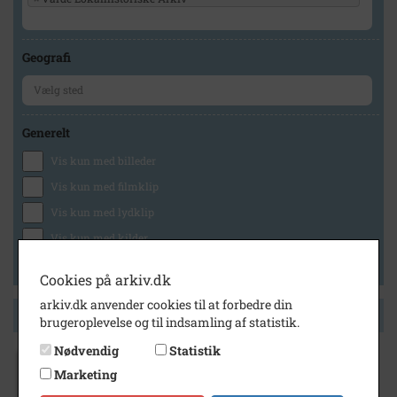
Geografi
Generelt
Vis kun med billeder
Vis kun med filmklip
Vis kun med lydklip
Vis kun med kilder
Vis kun med geo-tag
Cookies på arkiv.dk
arkiv.dk anvender cookies til at forbedre din
Side 1 af 1
brugeroplevelse og til indsamling af statistik.
Nødvendig
Statistik
1943
- 1995
Marketing
99.4 Starup-Jensen, Arnold - grosserer: PUA