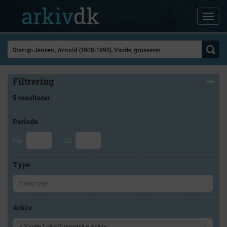
Filtrering
5 resultater
Periode
Fra
Til
Type
Arkiv
×
Varde Lokalhistoriske Arkiv