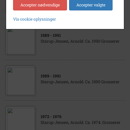
1908-1995
Accepter nødvendige
Accepter valgte
Vis cookie oplysninger
1989
- 1991
Starup-Jensen, Arnold. Ca. 1990 Grosserer
1989
- 1991
Starup-Jensen, Arnold. Ca. 1990 Grosserer
1972
- 1976
Starup-Jensen, Arnold. Ca. 1974. Grosserer