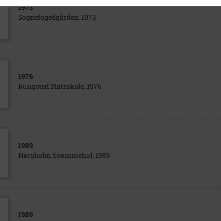
1973
Sognefogedgården, 1973
1976
Rungsted Statsskole, 1976
1989
Hørsholm Svømmehal, 1989
1989