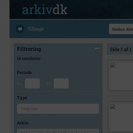
Tilbage
Filtrering
Side 1 af 1
15 resultater
Periode
Fra
Til
Type
Arkiv