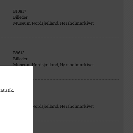
B10817
Billeder
Museum Nordsjælland, Hørsholmarkivet
B8613
Billeder
Museum Nordsjælland, Hørsholmarkivet
atistik.
B8614
Billeder
Museum Nordsjælland, Hørsholmarkivet