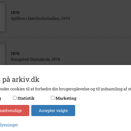
1970
Spillere i Hørsholmhallen, 1970
1976
Rungsted Statsskole, 1976
 på arkiv.dk
nder cookies til at forbedre din brugeroplevelse og til indsamling af st
1976
g
Statistik
Marketing
Rungsted Statsskole, 1976
 nødvendige
Accepter valgte
plysninger