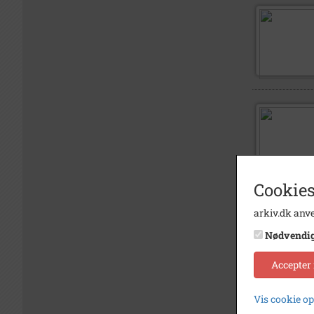
Cookies
arkiv.dk anve
Nødvendi
Accepter
Vis cookie o