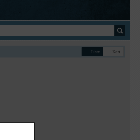
Liste
Kort