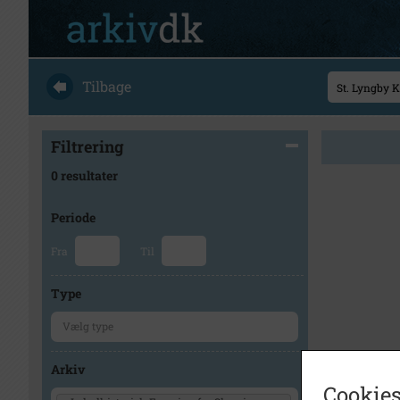
Tilbage
Filtrering
0 resultater
Periode
Fra
Til
Type
Arkiv
Cookies