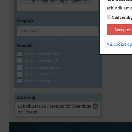
×
Lokalhistorisk Forening for Skævinge og Omegn
arkiv.dk anve
Nødvendi
Geografi
Accepter
Vis cookie o
Generelt
Vis kun med billeder
Vis kun med filmklip
Vis kun med lydklip
Vis kun med kilder
Vis kun med geo-tag
Dine valg
Lokalhistorisk Forening for Skævinge
og Omegn