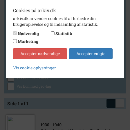
Cookies på arkiv.dk
arkiv.dk anvender cookies til at forbedre din
Geografi
brugeroplevelse og til indsamling af statistik.
Nødvendig
Statistik
Marketing
Generelt
Vis kun med billeder
Accepter nødvendige
Accepter valgte
Vis kun med filmklip
Vis cookie oplysninger
Vis kun med lydklip
Vis kun med kilder
Vis kun med geo-tag
Side 1 af 1
1930
- 1940