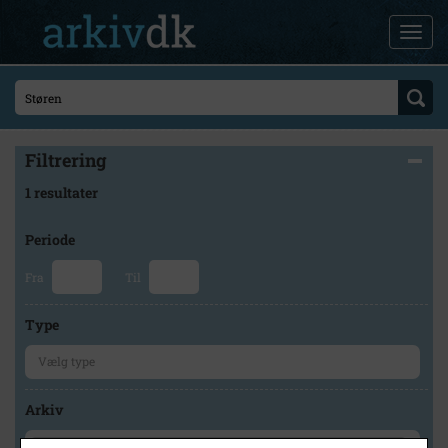
Filtrering
1 resultater
Periode
Fra
Til
Type
Arkiv
×
Odsherred Lokalarkiv