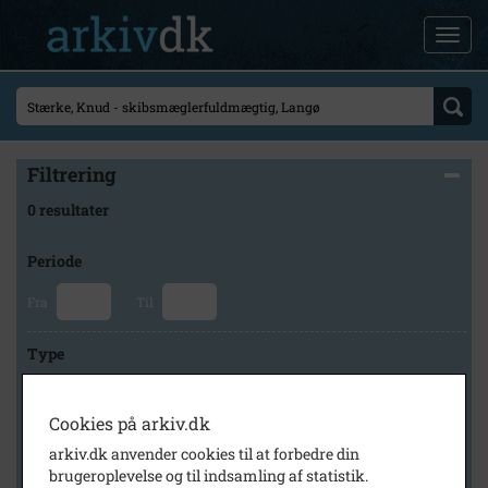
Filtrering
0 resultater
Periode
Fra
Til
Type
Cookies på arkiv.dk
Arkiv
arkiv.dk anvender cookies til at forbedre din
brugeroplevelse og til indsamling af statistik.
×
Rudbjerg Lokalhistoriske Arkiv