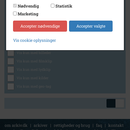
Nødvendig
Statistik
Marketing
Geografi
Accepter nødvendige
Accepter valgte
Vis cookie oplysninger
Generelt
Vis kun med billeder
Vis kun med filmklip
Vis kun med lydklip
Vis kun med kilder
Vis kun med geo-tag
om arkiv.dk
|
arkiver
|
rettigheder og brug
|
faq
|
kontakt